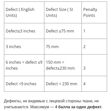
Defect ( English
Defect Size ( SI
Penalty
Units)
Units)
Points
Defect≤3 inches
Defect ≤75 mm
1
3 inches
75 mm
2
6 inches < defect ≤9
150 mm <
inches
defect≤230 mm
3
Defect <9 inches
Defect < 230 mm
4
Дефекты, не видимые с лицевой стороны ткани, не
учитываются. Максимум —
4 балла за один дефект
.