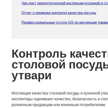
Чек-лист предотгрузочной инспекции кухонной и с
Отчет о проверке контроля качества посуды
Профессиональные услуги GIS по инспекции товар
Контроль качест
столовой посуд
утвари
Инспекция качества столовой посуды и кухонной утва
инспекторы оценивают качество, безопасность и соо
розничным продавцам или конечным потребителям.