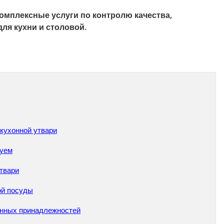
комплексные услуги по контролю качества,
ля кухни и столовой.
 кухонной утвари
руем
твари
ой посуды
онных принадлежностей