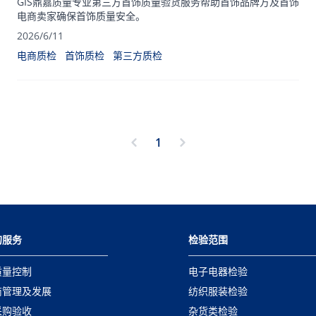
GIS鼎嘉质量专业第三方首饰质量验货服务帮助首饰品牌方及首饰
电商卖家确保首饰质量安全。
2026/6/11
电商质检
首饰质检
第三方质检
1
的服务
检验范围
质量控制
电子电器检验
商管理及发展
纺织服装检验
采购验收
杂货类检验